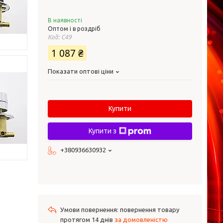
В наявності
Оптом і в роздріб
Код:
С49
1 087 ₴
Показати оптові ціни
Купити
Купити з
+380936630932
повернення товару
протягом 14 днів
за домовленістю