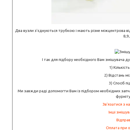
Два вузли з'єднуються трубкою і мають різне міжцентрова відс
8,9
І так для підбору необхідного Вам змішувача д
1) Кількіст
2) Відстань м
3) Спосіб п
Ми завжди раді допомогти Вам із підбором необхідних запчаст
фурніту
Зв'язатися з н
Інші змішув
Відправ
Оплата при о