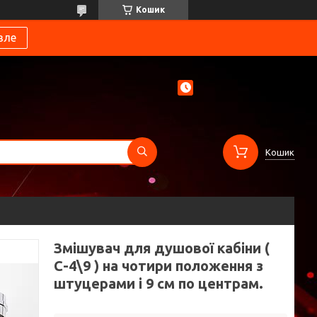
Кошик
вле
Кошик
Змішувач для душової кабіни (
С-4\9 ) на чотири положення з
штуцерами і 9 см по центрам.