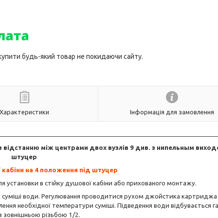
 купити будь-який товар не покидаючи сайту.
Характеристики
Інформація для замовлення
 з відстанню між центрами двох вузлів 9 див. з нипельным виход
штуцер
я установки в стійку душової кабіни або прихованого монтажу.
у суміші води. Регулювання проводитися рухом джойстика картриджа 
тавлення необхідної температури суміші. Підведення води відбувається 
з зовнішньою різьбою 1/2.