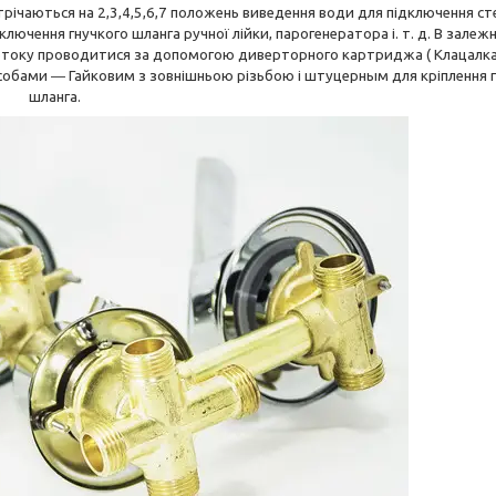
річаються на 2,3,4,5,6,7 положень виведення води для підключення ст
ключення гнучкого шланга ручної лійки, парогенератора і. т. д. В залежн
потоку проводитися за допомогою диверторного картриджа ( Клацалка 
обами ― Гайковим з зовнішньою різьбою і штуцерным для кріплення г
шланга.