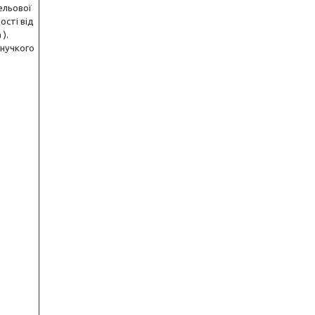
ельової
ості від
).
нучкого