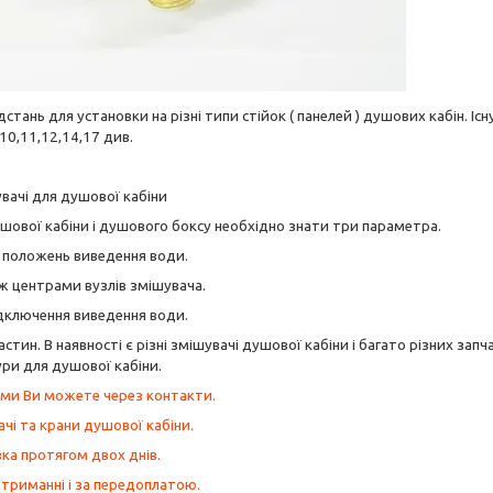
тань для установки на різні типи стійок ( панелей ) душових кабін. Іс
,10,11,12,14,17 див.
ушової кабіни і душового боксу необхідно знати три параметра.
ь положень виведення води.
іж центрами вузлів змішувача.
ідключення виведення води.
ин. В наявності є різні змішувачі душової кабіни і багато різних запча
ри для душової кабіни.
ами Ви можете через контакти.
ачі та крани душової кабіни.
ка протягом двох днів.
триманні і за передоплатою.