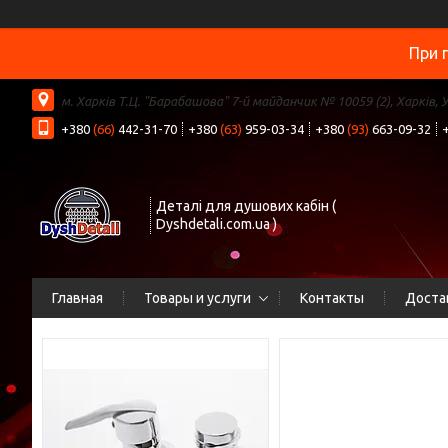
При 
м. Харків Т.Ц. "Барабашова" 7-й майданчик № 10059 (2), Харків, 
+380
(66)
442-31-70
+380
(63)
959-03-34
+380
(93)
663-09-32
Деталі для душових кабін (
Dyshdetali.com.ua )
Главная
Товары и услуги
Контакты
Доста