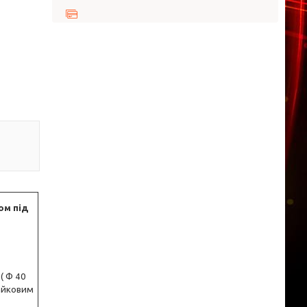
ом під
( Ф 40
гайковим