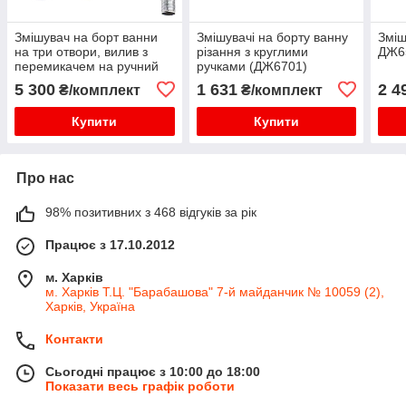
Змішувач на борт ванни
Змішувачі на борту ванну
Зміш
на три отвори, вилив з
різання з круглими
ДЖ6
перемикачем на ручний
ручками (ДЖ6701)
душ.
5 300
1 631
2 4
₴/комплект
₴/комплект
Купити
Купити
Про нас
98% позитивних з 468 відгуків за рік
Працює з 17.10.2012
м. Харків
м. Харків Т.Ц. "Барабашова" 7-й майданчик № 10059 (2),
Харків, Україна
Контакти
Сьогодні працює з 10:00 до 18:00
Показати весь графік роботи