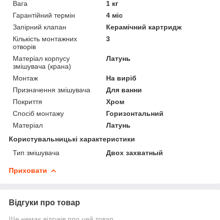
Вага
1 кг
Гарантійний термін
4 міс
Запірний клапан
Керамічний картридж
Кількість монтажних
3
отворів
Матеріал корпусу
Латунь
змішувача (крана)
Монтаж
На виріб
Призначення змішувача
Для ванни
Покриття
Хром
Спосіб монтажу
Горизонтальний
Матеріал
Латунь
Користувальницькі характеристики
Тип змішувача
Двох захватный
Приховати
Відгуки про товар
Ще немає відгуків про цей товар