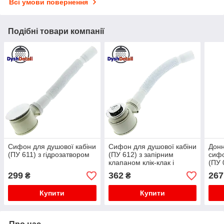
Всі умови повернення
Подібні товари компанії
Сифон для душової кабіни
Сифон для душової кабіни
Донн
(ПУ 611) з гідрозатвором
(ПУ 612) з запірним
сифо
клапаном клік-клак і
(ПУ 
гідробар'єром
299
362
267
₴
₴
Купити
Купити