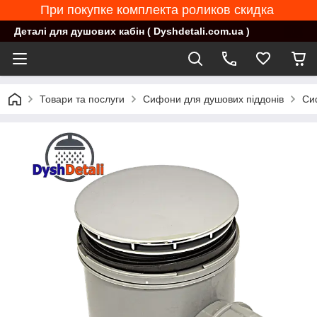
При покупке комплекта роликов скидка
Деталі для душових кабін ( Dyshdetali.com.ua )
Товари та послуги
Сифони для душових піддонів
Си