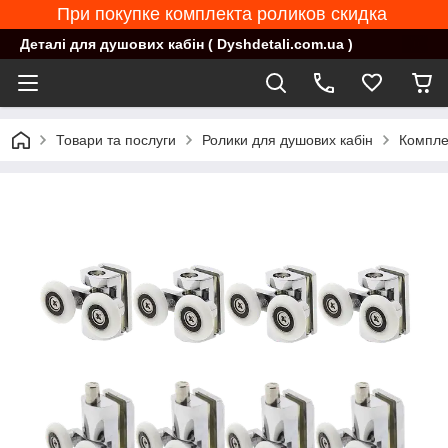
При покупке комплекта роликов скидка
Деталі для душових кабін ( Dyshdetali.com.ua )
Товари та послуги
Ролики для душових кабін
Комплек