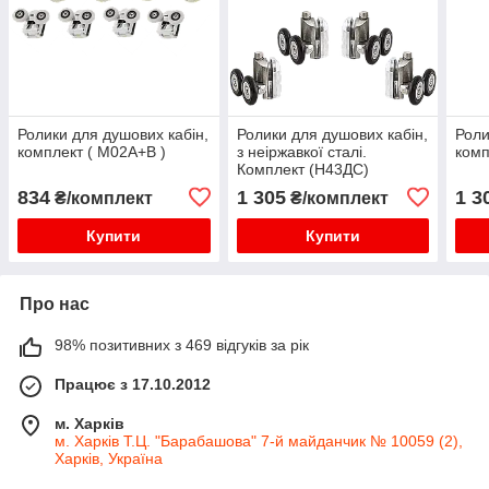
Ролики для душових кабін,
Ролики для душових кабін,
Роли
комплект ( М02А+B )
з неіржавкої сталі.
комп
Комплект (Н43ДС)
834
1 305
1 3
₴/комплект
₴/комплект
Купити
Купити
Про нас
98% позитивних з 469 відгуків за рік
Працює з 17.10.2012
м. Харків
м. Харків Т.Ц. "Барабашова" 7-й майданчик № 10059 (2),
Харків, Україна