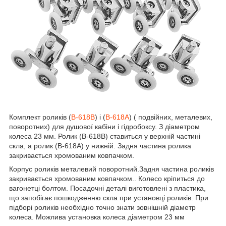
Комплект роликів (
B-618В
) і (
B-618А
) ( подвійних, металевих,
поворотних) для душової кабіни і гідробоксу. З діаметром
колеса 23 мм. Ролик (B-618В) ставиться у верхній частині
скла, а ролик (B-618А) у нижній. Задня частина ролика
закривається хромованим ковпачком.
Корпус роликів металевий поворотний.Задня частина роликів
закривається хромованим ковпачком.. Колесо кріпиться до
вагонетці болтом. Посадочні деталі виготовлені з пластика,
що запобігає пошкодженню скла при установці роликів. При
підборі роликів необхідно точно знати зовнішній діаметр
колеса. Можлива установка колеса діаметром 23 мм