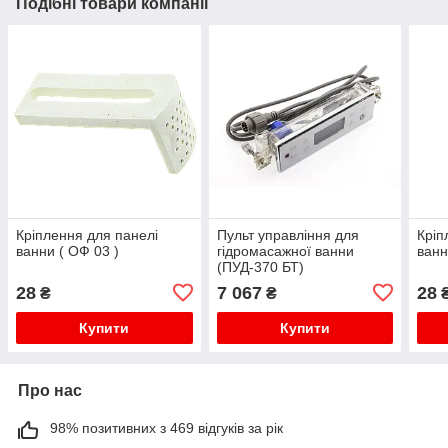
Подібні товари компанії
Кріплення для панелі
Пульт управління для
Кріп
ванни ( ОФ 03 )
гідромасажної ванни
ванн
(ПУД-370 БТ)
28
7 067
28
₴
₴
Купити
Купити
Про нас
98% позитивних з 469 відгуків за рік