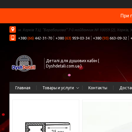
При 
м. Харків Т.Ц. "Барабашова" 7-й майданчик № 10059 (2), Харків, 
+380
(66)
442-31-70
+380
(63)
959-03-34
+380
(93)
663-09-32
Деталі для душових кабін (
Dyshdetali.com.ua )
Главная
Товары и услуги
Контакты
Доста