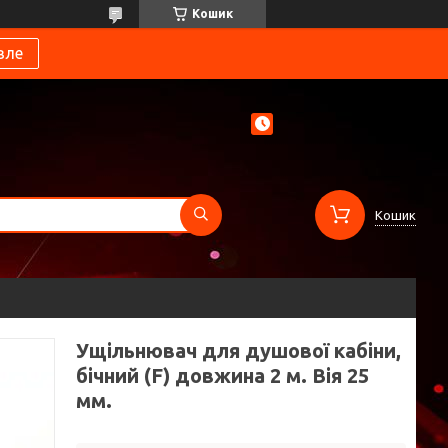
Кошик
вле
Кошик
Ущільнювач для душової кабіни,
бічний (F) довжина 2 м. Вія 25
мм.