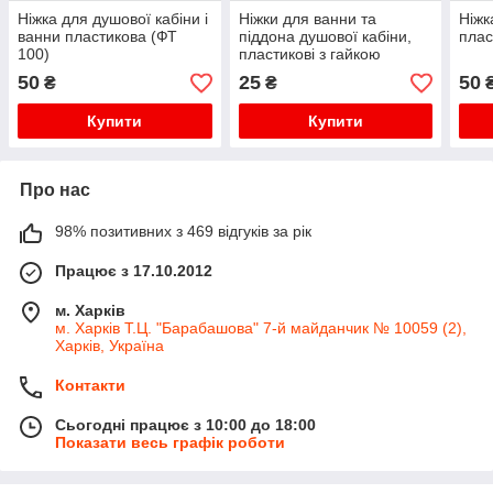
Ніжка для душової кабіни і
Ніжки для ванни та
Ніжк
ванни пластикова (ФТ
піддона душової кабіни,
плас
100)
пластикові з гайкою
50
25
50
₴
₴
Купити
Купити
Про нас
98% позитивних з 469 відгуків за рік
Працює з 17.10.2012
м. Харків
м. Харків Т.Ц. "Барабашова" 7-й майданчик № 10059 (2),
Харків, Україна
Контакти
Сьогодні працює з 10:00 до 18:00
Показати весь графік роботи