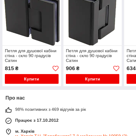
Петля для душової кабіни
Петля для душової кабіни
Петл
стіна - скло 90 градусів
стіна - скло 90 градусів
стін
Сатин
Сатин
Сат
815
906
634
₴
₴
Купити
Купити
Про нас
98% позитивних з 469 відгуків за рік
Працює з 17.10.2012
м. Харків