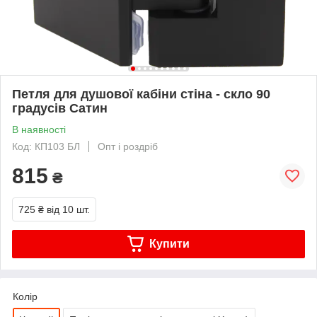
Петля для душової кабіни стіна - скло 90
градусів Сатин
В наявності
Код: КП103 БЛ
Опт і роздріб
815
₴
725 ₴
від 10 шт.
Купити
Колір