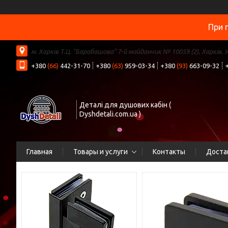
При 
м. Харків Т.Ц. "Барабашова" 7-й майданчик № 10059 (2), Харків, 
+380
(66)
442-31-70
+380
(63)
959-03-34
+380
(93)
663-09-32
Деталі для душових кабін (
Dyshdetali.com.ua )
Главная
Товары и услуги
Контакты
Доста