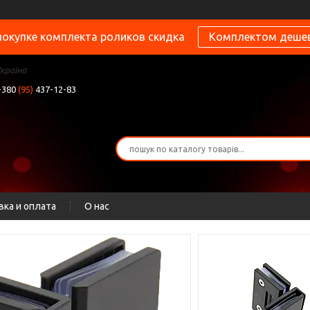
покупке комплекта роликов скидка
Комплектом деше
Україна
+380
(95)
437-12-83
вка и оплата
О нас