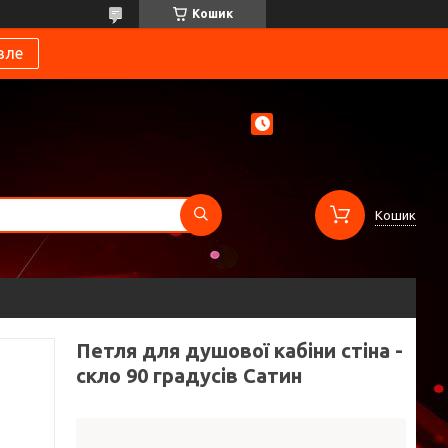
Кошик
вле
Кошик
Петля для душової кабіни стіна -
скло 90 градусів Сатин