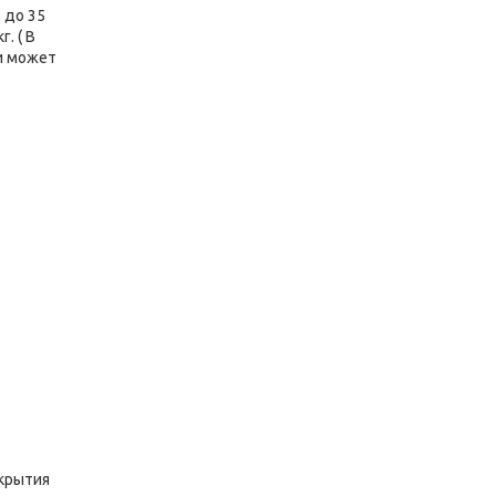
 до 35
. ( В
и может
ткрытия