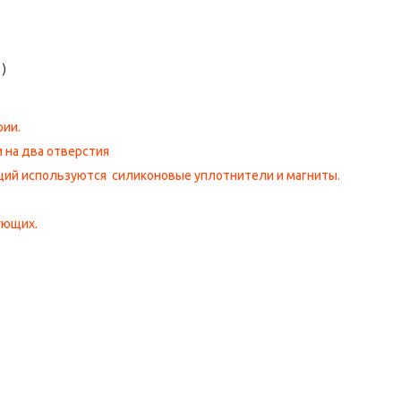
)
рии.
и на два отверстия
ций используются силиконовые уплотнители и магниты.
ующих.