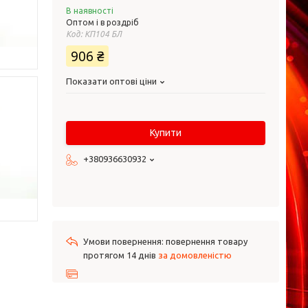
В наявності
Оптом і в роздріб
Код:
КП104 БЛ
906 ₴
Показати оптові ціни
Купити
+380936630932
повернення товару
протягом 14 днів
за домовленістю