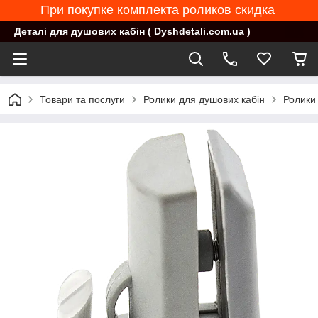
При покупке комплекта роликов скидка
Деталі для душових кабін ( Dyshdetali.com.ua )
Товари та послуги
Ролики для душових кабін
Ролики