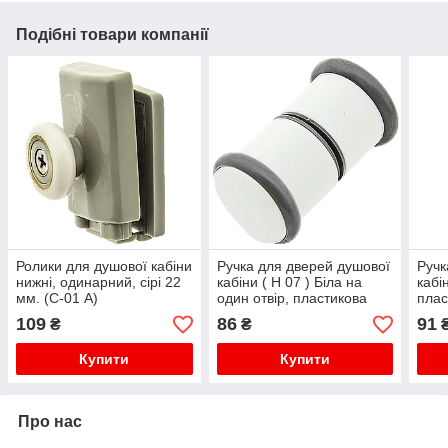
Подібні товари компанії
Ролики для душової кабіни
Ручка для дверей душової
Ручк
нижні, одинарний, сірі 22
кабіни ( Н 07 ) Біла на
кабі
мм. (С-01 А)
один отвір, пластикова
плас
вста
109
86
91
₴
₴
Купити
Купити
Про нас