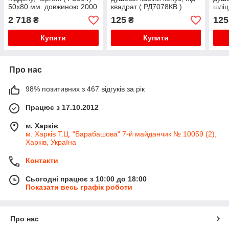
50х80 мм. довжиною 2000
квадрат ( РД7078КВ )
шліц
м \ п
пластик
2 718
125
125
₴
₴
Купити
Купити
Про нас
98% позитивних з 467 відгуків за рік
Працює з 17.10.2012
м. Харків
м. Харків Т.Ц. "Барабашова" 7-й майданчик № 10059 (2),
Харків, Україна
Контакти
Сьогодні працює з 10:00 до 18:00
Показати весь графік роботи
Про нас