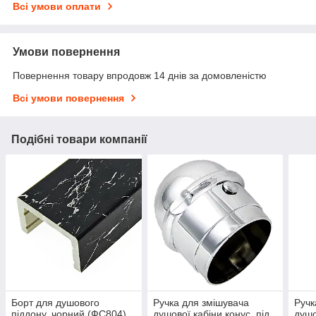
Всі умови оплати
Умови повернення
Повернення товару впродовж 14 днів за домовленістю
Всі умови повернення
Подібні товари компанії
Борт для душового
Ручка для змішувача
Ручк
піддону, чорний (ФС804)
душової кабіни конус, під
душо