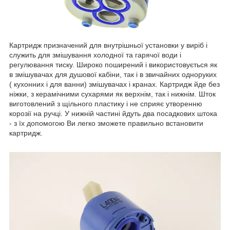
Картридж призначений для внутрішньої установки у виріб і
служить для змішування холодної та гарячої води і
регулювання тиску. Широко поширений і використовується як
в змішувачах для душової кабіни, так і в звичайних одноруких
( кухонних і для ванни) змішувачах і кранах. Картридж йде без
ніжки, з керамічними сухарями як верхнім, так і нижнім. Шток
виготовлений з щільного пластику і не сприяє утворенню
корозії на ручці. У нижній частині йдуть два посадкових штока
- з їх допомогою Ви легко зможете правильно встановити
картридж.