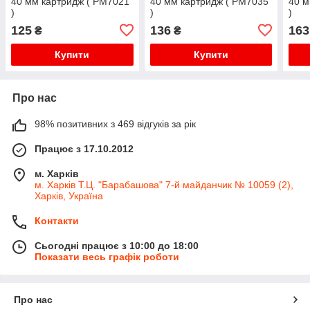
40 мм картридж ( РМ7021
40 мм картридж ( РМ7035
40 м
)
)
)
125
136
163
₴
₴
Купити
Купити
Про нас
98% позитивних з 469 відгуків за рік
Працює з 17.10.2012
м. Харків
м. Харків Т.Ц. "Барабашова" 7-й майданчик № 10059 (2),
Харків, Україна
Контакти
Сьогодні працює з 10:00 до 18:00
Показати весь графік роботи
Про нас