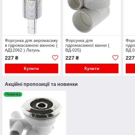
Форсунка для аеромасажу
Форсунка для
Форс
в гідромасажною ванною (
гідромасажної ванни (
гідр
АД12062 ) Латунь
ВД-025)
ВД 0
227
227
227
₴
₴
Купити
Купити
Акційні пропозиції та новинки
Новинка