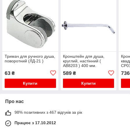
Тримач для ручного душа,
Кронштейн для душа,
Крон
поворотний (ЛД-21 )
круглий, настінний (
квад
АВ8203 ) 400 мм.
СР0
63
589
736
₴
₴
Купити
Купити
Про нас
98% позитивних з 467 відгуків за рік
Працює з 17.10.2012