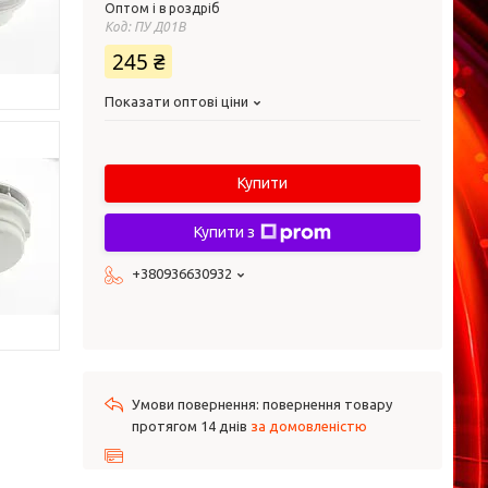
Оптом і в роздріб
Код:
ПУ Д01В
245 ₴
Показати оптові ціни
Купити
Купити з
+380936630932
повернення товару
протягом 14 днів
за домовленістю