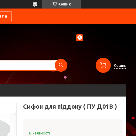
Кошик
вле
Кошик
Сифон для піддону ( ПУ Д01В )
В наявності