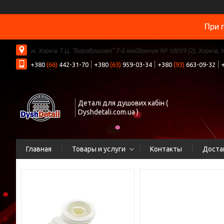
При 
м. Харків Т.Ц. "Барабашова" 7-й майданчик № 10059 (2), Харків, 
+380
(66)
442-31-70
+380
(63)
959-03-34
+380
(93)
663-09-32
Деталі для душових кабін (
Dyshdetali.com.ua )
Главная
Товары и услуги
Контакты
Доста