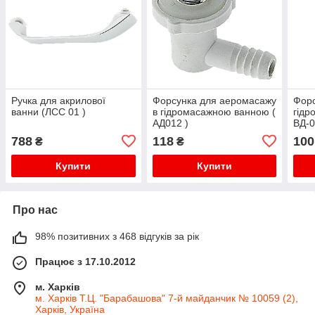
Ручка для акрилової
Форсунка для аеромасажу
Форс
ванни (ЛСС 01 )
в гідромасажною ванною (
гідр
АД012 )
ВД-0
788
118
100
₴
₴
Купити
Купити
Про нас
98% позитивних з 468 відгуків за рік
Працює з 17.10.2012
м. Харків
м. Харків Т.Ц. "Барабашова" 7-й майданчик № 10059 (2),
Харків, Україна