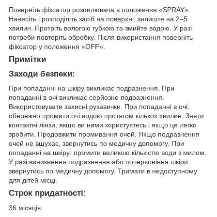
Поверніть фіксатор розпилювача в положення «SPRAY».
Нанесіть і розподіліть засіб на поверхні, залиште на 2–5
хвилин. Протріть вологою губкою та змийте водою. У разі
потреби повторіть обробку. Після використання поверніть
фіксатор у положення «OFF».
Примітки
Заходи безпеки:
При попаданні на шкіру викликає подразнення. При
попаданні в очі викликає серйозне подразнення.
Використовувати захисні рукавички. При попаданні в очі:
обережно промити очі водою протягом кількох хвилин. Зняти
контактні лінзи, якщо ви ними користуєтесь і якщо це легко
зробити. Продовжити промивання очей. Якщо подразнення
очей не вщухає, звернутись по медичну допомогу. При
попаданні на шкіру: промити великою кількістю води з милом.
У разі виникнення подразнення або почервоніння шкіри
звернутись по медичну допомогу. Тримати в недоступному
для дітей місці.
Строк придатності:
36 місяців.