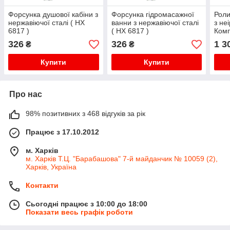
Форсунка душової кабіни з
Форсунка гідромасажної
Роли
нержавіючої сталі ( НХ
ванни з нержавіючої сталі
з не
6817 )
( НХ 6817 )
Комп
326
326
1 3
₴
₴
Купити
Купити
Про нас
98% позитивних з 468 відгуків за рік
Працює з 17.10.2012
м. Харків
м. Харків Т.Ц. "Барабашова" 7-й майданчик № 10059 (2),
Харків, Україна
Контакти
Сьогодні працює з 10:00 до 18:00
Показати весь графік роботи