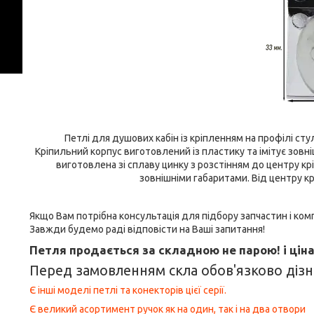
Петлі для душових кабін із кріпленням на профілі стул
Кріпильний корпус виготовлений із пластику та імітує зовні
виготовлена зі сплаву цинку з розстінням до центру кр
зовнішніми габаритами. Від центру кр
Якщо Вам потрібна консультація для підбору запчастин і к
Завжди будемо раді відповісти на Ваші запитання!
Петля продається за складною не парою! і ціна
Перед замовленням скла обов'язково дізна
Є інші моделі петлі та конекторів цієї серії.
Є великий асортимент ручок як на один, так і на два отвори