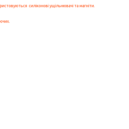
ристовуються силіконові ущільнювачі та магніти.
ючих.