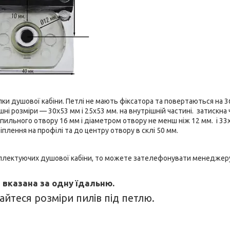
ки душової кабіни. Петлі не мають фіксатора та повертаються на 3
шні розміри — 30х53 мм і 25х53 мм. на внутрішній частині. затискна
іпильного отвору 16 мм і діаметром отвору не менш ніж 12 мм. і 33
іплення на профілі та до центру отвору в склі 50 мм.
омплектуючих душової кабіни, то можете зателефонувати менеджер
 вказана за одну їдальню.
йтеся розміри пилів під петлю.