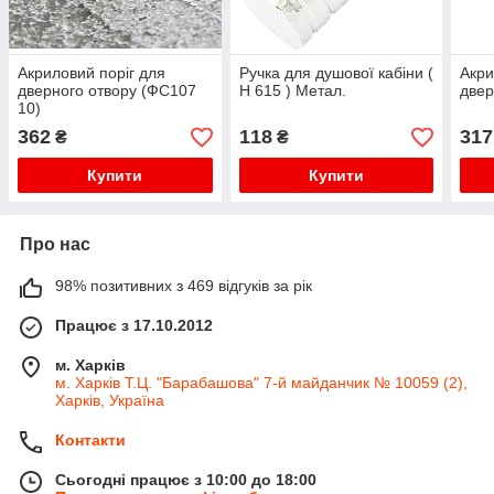
Акриловий поріг для
Ручка для душової кабіни (
Акри
дверного отвору (ФС107
Н 615 ) Метал.
двер
10)
362
118
317
₴
₴
Купити
Купити
Про нас
98% позитивних з 469 відгуків за рік
Працює з 17.10.2012
м. Харків
м. Харків Т.Ц. "Барабашова" 7-й майданчик № 10059 (2),
Харків, Україна
Контакти
Сьогодні працює з 10:00 до 18:00