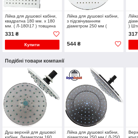
Лійка для душової кабіни,
Лійка для душової кабіни,
Лійк
квадратна 180 мм. х 180
з підсвічуванням
діам
мм. ( Л-180\17 ) товщина
діаметром 250 мм (
) Шт
17 мм. Шток з зовнішньою
Л-250Л ) Шток з
різь
331
317
₴
різьбою.
зовнішньою різьбою.
544
₴
Купити
Подібні товари компанії
Душ верхній для душової
Лійка для душової кабіни,
Верх
кабіни, Диаметром 160
діаметром 250 мм ( Л-250
круг