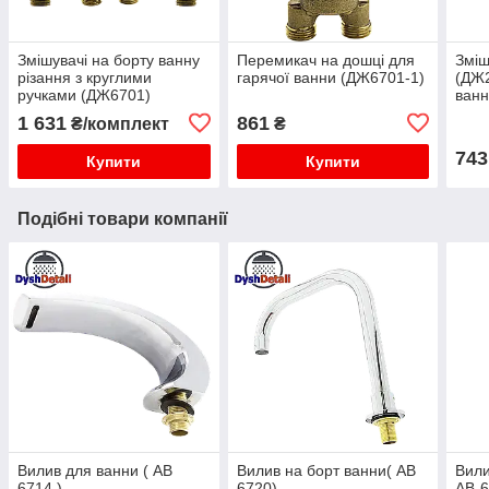
Змішувачі на борту ванну
Перемикач на дошці для
Зміш
різання з круглими
гарячої ванни (ДЖ6701-1)
(ДЖ2
ручками (ДЖ6701)
ван
1 631
861
₴/комплект
₴
743
Купити
Купити
Подібні товари компанії
Вилив для ванни ( АВ
Вилив на борт ванни( АВ
Вили
6714 )
6720)
АВ-6