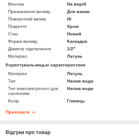
Монтаж
На виріб
Призначення виливу
Для ванни
Поворотний вилив
Ні
Покриття
Хром
Стан
Новий
Форма виливу
Каскадна
Діаметр підключення
1/2"
Матеріал
Латунь
Користувальницькі характеристики
Матеріал
Латунь
Тип
Налив води
Тип комплектуючого для
Налив води
сантехніки
Колір
Глянець
Приховати
Відгуки про товар