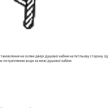
тановлення на скляні двері душової кабіни на петльову сторону. Щ
гає потраплянню води за межі душової кабіни.