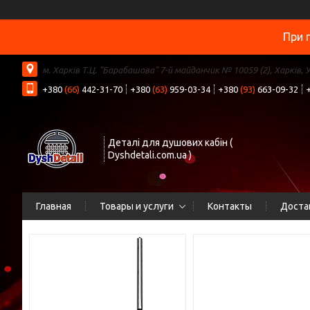
При 
м. Харків Т.Ц. "Барабашова" 7-й майданчик № 10059 (2), Харків, 
+380
(66)
442-31-70
+380
(63)
959-03-34
+380
(93)
663-09-32
Деталі для душових кабін (
Dyshdetali.com.ua )
Главная
Товары и услуги
Контакты
Доста