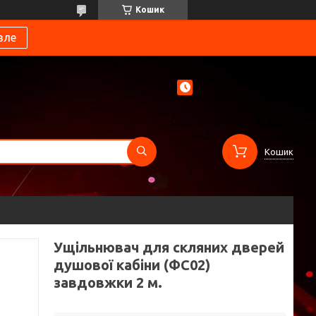
Кошик
вле
Кошик
Ущільнювач для скляних дверей
душової кабіни (ФС02)
завдовжки 2 м.