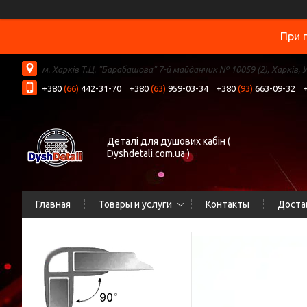
При 
м. Харків Т.Ц. "Барабашова" 7-й майданчик № 10059 (2), Харків, 
+380
(66)
442-31-70
+380
(63)
959-03-34
+380
(93)
663-09-32
Деталі для душових кабін (
Dyshdetali.com.ua )
Главная
Товары и услуги
Контакты
Доста