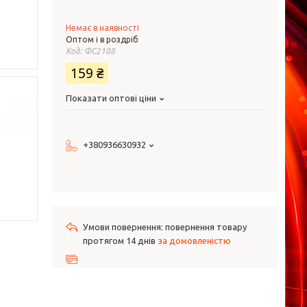
Немає в наявності
Оптом і в роздріб
Код:
ФС2108
159 ₴
Показати оптові ціни
+380936630932
повернення товару
протягом 14 днів
за домовленістю