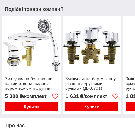
Подібні товари компанії
Змішувач на борт ванни
Змішувачі на борту ванну
Зміш
на три отвори, вилив з
різання з круглими
вріз
перемикачем на ручний
ручками (ДЖ6701)
ручк
душ.
5 300
1 631
1 8
₴/комплект
₴/комплект
Купити
Купити
Про нас