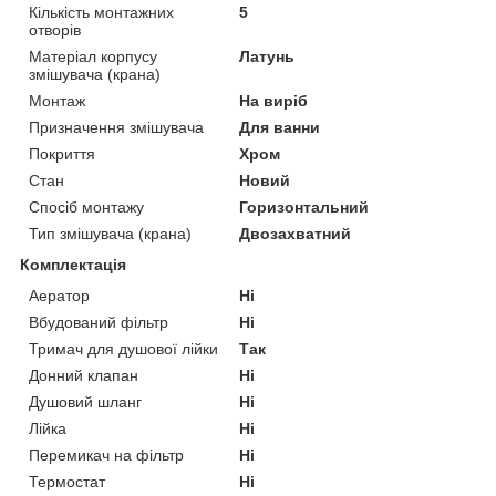
Кількість монтажних
5
отворів
Матеріал корпусу
Латунь
змішувача (крана)
Монтаж
На виріб
Призначення змішувача
Для ванни
Покриття
Хром
Стан
Новий
Спосіб монтажу
Горизонтальний
Тип змішувача (крана)
Двозахватний
Комплектація
Аератор
Ні
Вбудований фільтр
Ні
Тримач для душової лійки
Так
Донний клапан
Ні
Душовий шланг
Ні
Лійка
Ні
Перемикач на фільтр
Ні
Термостат
Ні