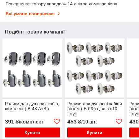
Повернення товару впродовж 14 днів за домовленістю
Всі умови повернення
Подібні товари компанії
Ролики для душових кабін,
Ролики для душової кабіни
Роли
комплект ( В-43 А+В )
оптом ( В-06 ) ціна за 10
опто
штук
штук
391
453
430
₴/комплект
₴/10 шт.
Купити
Купити