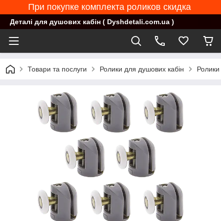
При покупке комплекта роликов скидка
Деталі для душових кабін ( Dyshdetali.com.ua )
Товари та послуги
Ролики для душових кабін
Ролики