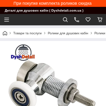
При покупке комплекта роликов скидка
Деталі для душових кабін ( Dyshdetali.com.ua )
Товари та послуги
Ролики для душових кабін
Ролики