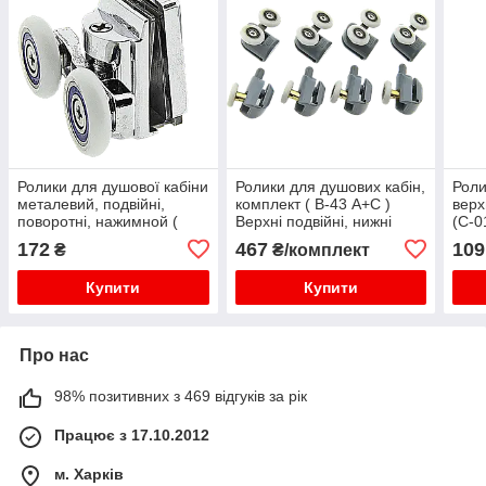
Ролики для душової кабіни
Ролики для душових кабін,
Роли
металевий, подвійні,
комплект ( В-43 А+С )
верх
поворотні, нажимной (
Верхні подвійні, нижні
(С-0
К-61 В )
одинарні сірі.
172
467
109
₴
₴/комплект
Купити
Купити
Про нас
98% позитивних з 469 відгуків за рік
Працює з 17.10.2012
м. Харків