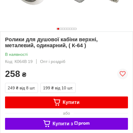
Ролики для душової кабіни верхні,
металевий, одинарний, ( К-64 )
В наявності
Код: К064В 19
Опт і роздріб
258
₴
249 ₴
від 8 шт.
199 ₴
від 10 шт.
Купити
або
Купити з