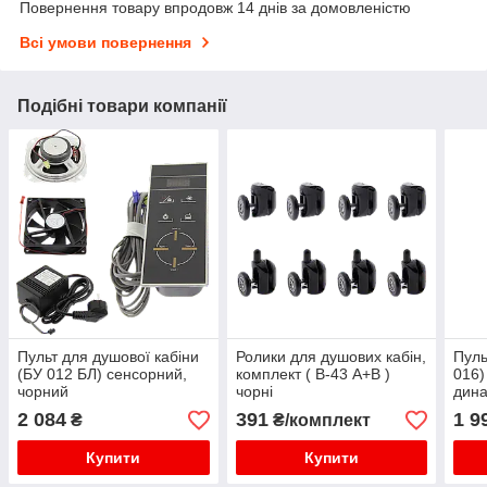
Повернення товару впродовж 14 днів за домовленістю
Всі умови повернення
Подібні товари компанії
Пульт для душової кабіни
Ролики для душових кабін,
Пуль
(БУ 012 БЛ) сенсорний,
комплект ( В-43 А+В )
016)
чорний
чорні
дина
вент
2 084
391
1 9
₴
₴/комплект
Купити
Купити