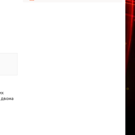
их
з двома