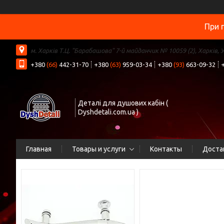
При 
м. Харків Т.Ц. "Барабашова" 7-й майданчик № 10059 (2), Харків, 
+380
(66)
442-31-70
+380
(63)
959-03-34
+380
(93)
663-09-32
Деталі для душових кабін (
Dyshdetali.com.ua )
Главная
Товары и услуги
Контакты
Доста