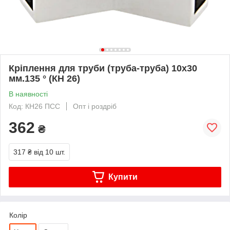
Кріплення для труби (труба-труба) 10х30
мм.135 ° (КН 26)
В наявності
Код: КН26 ПСС
Опт і роздріб
362
₴
317 ₴
від 10 шт.
Купити
Колір