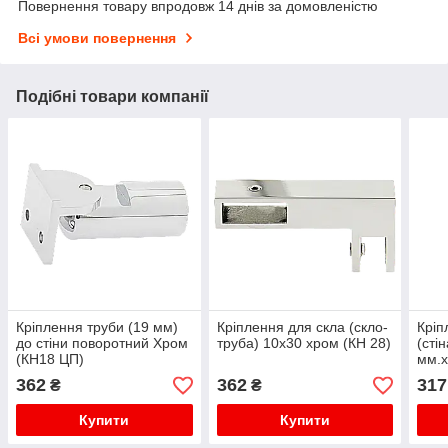
Повернення товару впродовж 14 днів за домовленістю
Всі умови повернення
Подібні товари компанії
Кріплення труби (19 мм)
Кріплення для скла (скло-
Кріп
до стіни поворотний Хром
труба) 10х30 хром (КН 28)
(сті
(КН18 ЦП)
мм.х
362
362
317
₴
₴
Купити
Купити