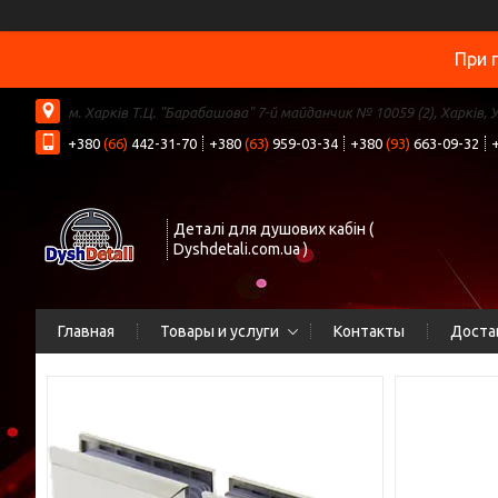
При 
м. Харків Т.Ц. "Барабашова" 7-й майданчик № 10059 (2), Харків, 
+380
(66)
442-31-70
+380
(63)
959-03-34
+380
(93)
663-09-32
Деталі для душових кабін (
Dyshdetali.com.ua )
Главная
Товары и услуги
Контакты
Доста