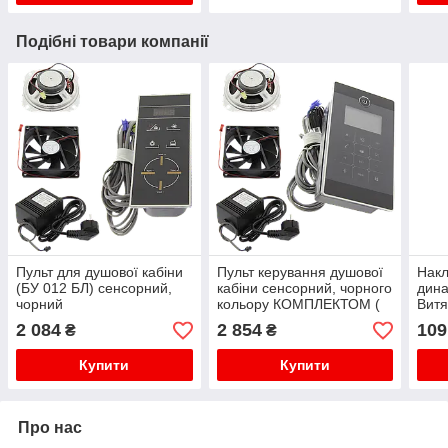
Подібні товари компанії
Пульт для душової кабіни
Пульт керування душової
Накл
(БУ 012 БЛ) сенсорний,
кабіни сенсорний, чорного
дина
чорний
кольору КОМПЛЕКТОМ (
Витя
БУ-19 )
Хром
2 084
2 854
109
₴
₴
Купити
Купити
Про нас