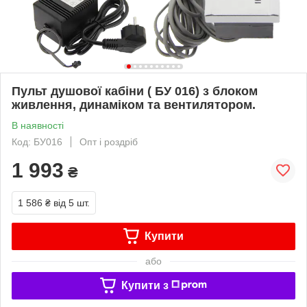
Пульт душової кабіни ( БУ 016) з блоком
живлення, динаміком та вентилятором.
В наявності
Код: БУ016
Опт і роздріб
1 993
₴
1 586 ₴
від 5 шт.
Купити
або
Купити з