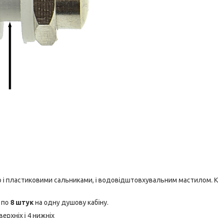
ю і пластиковими сальниками, і водовідштовхувальним мастилом. 
 по
8 штук
на одну душову кабіну.
верхніх і 4 нижніх