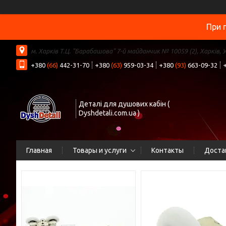
При 
м. Харків Т.Ц. "Барабашова" 7-й майданчик № 10059 (2), Харків, 
+380
(66)
442-31-70
+380
(63)
959-03-34
+380
(93)
663-09-32
Деталі для душових кабін (
Dyshdetali.com.ua )
Главная
Товары и услуги
Контакты
Доста