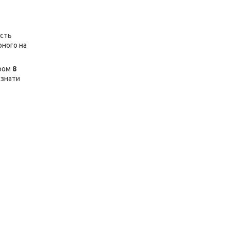
ість
рного на
тром
8
 знати