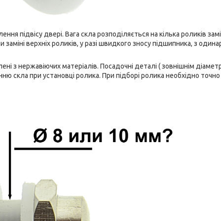
ння підвісу двері. Вага скла розподіляється на кілька роликів зам
 заміні верхніх роликів, у разі швидкого зносу підшипника, з одина
ені з нержавіючих матеріалів. Посадочні деталі ( зовнішнім діаме
нню скла при установці ролика. При підборі ролика необхідно точно