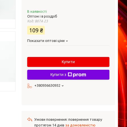
В наявності
Оптом і в роздріб
Код:
В07А 23
109 ₴
Показати оптові ціни
Купити
Купити з
+380936630932
повернення товару
протягом 14 днів
за домовленістю