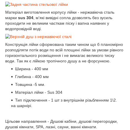
Матеріал виготовлення корпусу лійки - нержавіюча сталь
марки
sus 304
, м'які вивідні сопла дозволять без зусиль
проходити не великим часткам піску і вапна наявних у
водопровідній воді.
Конструкція лійки сформована таким чином що б планомірно
розподіляти потік води по всій площині лійки за умови рівного
горизонтального розміщення і не вимагає великого тиску
води. Так як є лійкою тропічного душу а не форсункою.
Ширина - 400 мм
Глибина - 400 мм
Товщина -5 мм.
Матеріал лійки - Sus 304
Тип підключення - 1 шт з внутрішнім різьбленням 1\2.
на шарнірі.
Цільове направлення - Душові кабіни, душові перегородки,
душові кімнати, SPA, лазні, сауни, ванні кімнати.