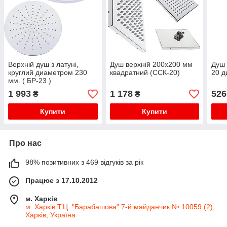
Верхній душ з латуні,
Душ верхній 200х200 мм
Душ 
круглий диаметром 230
квадратний (ССК-20)
20 д
мм. ( БР-23 )
1 993
1 178
526
₴
₴
Купити
Купити
Про нас
98% позитивних з 469 відгуків за рік
Працює з 17.10.2012
м. Харків
м. Харків Т.Ц. "Барабашова" 7-й майданчик № 10059 (2),
Харків, Україна