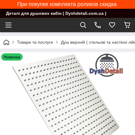
При покупке комплекта роликов скидка
Деталі для душових кабін ( Dyshdetali.com.ua )
Товари та послуги
Душ верхній ( стельові та настінні лійк
Новинка