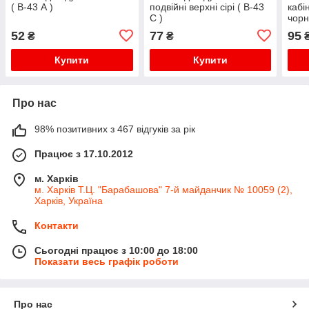
( В-43 А )
подвійні верхні сірі ( В-43
кабі
С )
чорн
на д
52
77
95
₴
₴
Купити
Купити
Про нас
98% позитивних з 467 відгуків за рік
Працює з 17.10.2012
м. Харків
м. Харків Т.Ц. "Барабашова" 7-й майданчик № 10059 (2),
Харків, Україна
Контакти
Сьогодні працює з 10:00 до 18:00
Показати весь графік роботи
Про нас