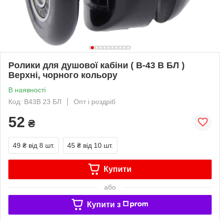
Ролики для душової кабіни ( В-43 В БЛ )
Верхні, чорного кольору
В наявності
Код: В43В 23 БЛ
Опт і роздріб
52
₴
49 ₴
від 8 шт.
45 ₴
від 10 шт.
Купити
або
Купити з