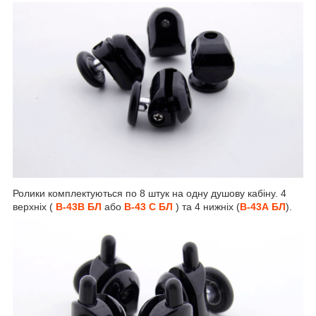
Ролики комплектуються по 8 штук на одну душову кабіну. 4
верхніх (
В-43В БЛ
або
В-43 С БЛ
) та 4 нижніх (
В-43А БЛ
).